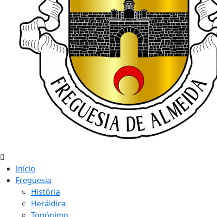
Início
Freguesia
História
Heráldica
Topónimo