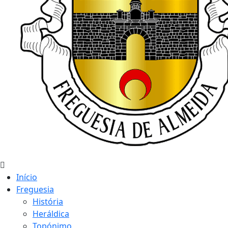
Início
Freguesia
História
Heráldica
Topónimo