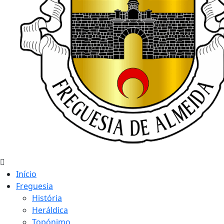
Início
Freguesia
História
Heráldica
Topónimo