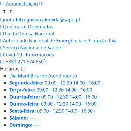
Administração
juntadefreguesia.almeida@sapo.pt
Queimas e Queimadas
Dia da Defesa Nacional
Autoridade Nacional de Emergência e Proteção Civil
Serviço Nacional de Saúde
Covid-19 - Informações
*
+351 271 574 650
Horários
Dia
Manhã
Tarde
Atendimento
Segunda-feira:
09:00 - 12:30
14:00 - 16:00
-
Terça-feira:
09:00 - 12:30
14:00 - 16:00
-
Quarta-feira:
09:00 - 12:30
14:00 - 16:00
-
Quinta-feira:
09:00 - 12:30
14:00 - 16:00
-
Sexta-feira:
09:00 - 12:30
14:00 - 16:00
-
Sábado:
-
-
-
Domingo:
-
-
-